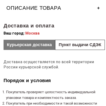
ОПИСАНИЕ ТОВАРА
Синяя мужская рубашка Lee Cooper — идеальное
сочетание комфорта и стиля. Эта рубашка легко
сочетает в себе элегантность и повседневную
Доставка и оплата
атмосферу, что делает ее идеальной как для
повседневного ношения, так и для более официальных
Ваш город:
Москва
мероприятий.
Курьерская доставка
Пункт выдачи СДЭК
Доставка осуществляется по всей территории
России курьерской службой.
Порядок и условия
Покупатель проверяет целостность индивидуальной
упаковки товара и комплектность заказа.
Покупатель при необходимости и такой возможности